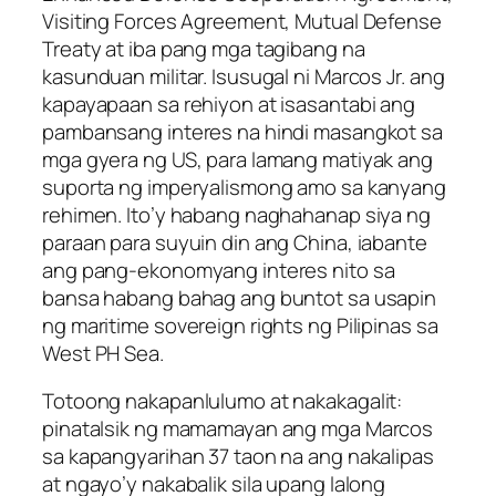
Visiting Forces Agreement, Mutual Defense
Treaty at iba pang mga tagibang na
kasunduan militar. Isusugal ni Marcos Jr. ang
kapayapaan sa rehiyon at isasantabi ang
pambansang interes na hindi masangkot sa
mga gyera ng US, para lamang matiyak ang
suporta ng imperyalismong amo sa kanyang
rehimen. Ito’y habang naghahanap siya ng
paraan para suyuin din ang China, iabante
ang pang-ekonomyang interes nito sa
bansa habang bahag ang buntot sa usapin
ng maritime sovereign rights ng Pilipinas sa
West PH Sea.
Totoong nakapanlulumo at nakakagalit:
pinatalsik ng mamamayan ang mga Marcos
sa kapangyarihan 37 taon na ang nakalipas
at ngayo’y nakabalik sila upang lalong