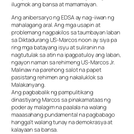
ilugmok ang bansa at mamamayan.
Ang anibersaryo ng EDSA ay nag-iiwan ng
mahalagang aral. Ang mga usapin at
problemang nagpakilos sa taumbayan laban
sa Diktadurang US-Marcos noon ay siya pa
ring mga batayang isyu at suliranin na
nagtutulak sa atin na ipagpatuloy ang laban,
ngayon naman sa rehimeng US-Marcos Jr.
Malinaw na parehong salot na papet
pasistang rehimen ang nakaluklok sa
Malakanyang.
Ang pagbabalik ng pampulitikang
dinastiyang Marcos sa pinakamataas ng
poder ay malagim na paalala na walang
maaasahang pundamental na pagbabago
hangga’t walang tunay na demokrasya at
kalayaan sa bansa.