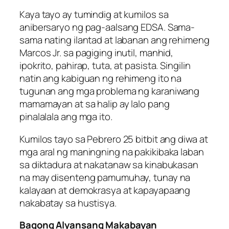
Kaya tayo ay tumindig at kumilos sa
anibersaryo ng pag-aalsang EDSA. Sama-
sama nating ilantad at labanan ang rehimeng
Marcos Jr. sa pagiging inutil, manhid,
ipokrito, pahirap, tuta, at pasista. Singilin
natin ang kabiguan ng rehimeng ito na
tugunan ang mga problema ng karaniwang
mamamayan at sa halip ay lalo pang
pinalalala ang mga ito.
Kumilos tayo sa Pebrero 25 bitbit ang diwa at
mga aral ng maningning na pakikibaka laban
sa diktadura at nakatanaw sa kinabukasan
na may disenteng pamumuhay, tunay na
kalayaan at demokrasya at kapayapaang
nakabatay sa hustisya.
Bagong Alyansang Makabayan