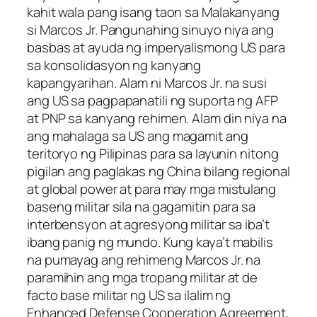
kahit wala pang isang taon sa Malakanyang
si Marcos Jr. Pangunahing sinuyo niya ang
basbas at ayuda ng imperyalismong US para
sa konsolidasyon ng kanyang
kapangyarihan. Alam ni Marcos Jr. na susi
ang US sa pagpapanatili ng suporta ng AFP
at PNP sa kanyang rehimen. Alam din niya na
ang mahalaga sa US ang magamit ang
teritoryo ng Pilipinas para sa layunin nitong
pigilan ang paglakas ng China bilang regional
at global power at para may mga mistulang
baseng militar sila na gagamitin para sa
interbensyon at agresyong militar sa iba’t
ibang panig ng mundo. Kung kaya’t mabilis
na pumayag ang rehimeng Marcos Jr. na
paramihin ang mga tropang militar at de
facto base militar ng US sa ilalim ng
Enhanced Defense Cooperation Agreement,