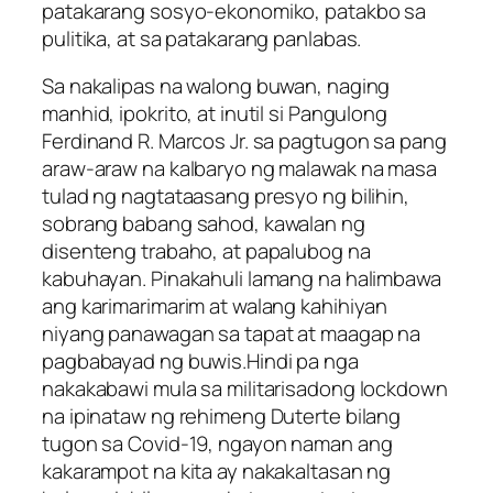
patakarang sosyo-ekonomiko, patakbo sa
pulitika, at sa patakarang panlabas.
Sa nakalipas na walong buwan, naging
manhid, ipokrito, at inutil si Pangulong
Ferdinand R. Marcos Jr. sa pagtugon sa pang
araw-araw na kalbaryo ng malawak na masa
tulad ng nagtataasang presyo ng bilihin,
sobrang babang sahod, kawalan ng
disenteng trabaho, at papalubog na
kabuhayan. Pinakahuli lamang na halimbawa
ang karimarimarim at walang kahihiyan
niyang panawagan sa tapat at maagap na
pagbabayad ng buwis.Hindi pa nga
nakakabawi mula sa militarisadong lockdown
na ipinataw ng rehimeng Duterte bilang
tugon sa Covid-19, ngayon naman ang
kakarampot na kita ay nakakaltasan ng