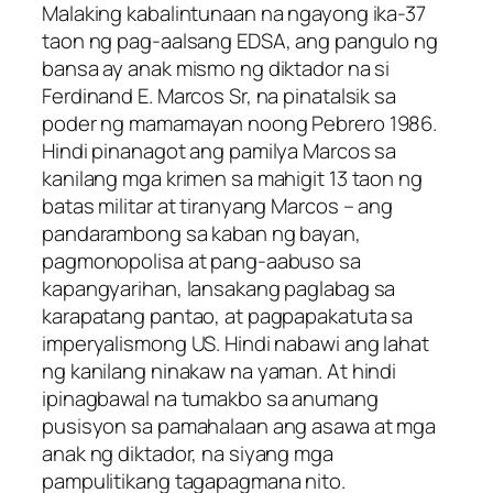
Malaking kabalintunaan na ngayong ika-37
taon ng pag-aalsang EDSA, ang pangulo ng
bansa ay anak mismo ng diktador na si
Ferdinand E. Marcos Sr, na pinatalsik sa
poder ng mamamayan noong Pebrero 1986.
Hindi pinanagot ang pamilya Marcos sa
kanilang mga krimen sa mahigit 13 taon ng
batas militar at tiranyang Marcos – ang
pandarambong sa kaban ng bayan,
pagmonopolisa at pang-aabuso sa
kapangyarihan, lansakang paglabag sa
karapatang pantao, at pagpapakatuta sa
imperyalismong US. Hindi nabawi ang lahat
ng kanilang ninakaw na yaman. At hindi
ipinagbawal na tumakbo sa anumang
pusisyon sa pamahalaan ang asawa at mga
anak ng diktador, na siyang mga
pampulitikang tagapagmana nito.