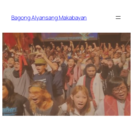
Skip
to
Bagong Alyansang Makabayan
content