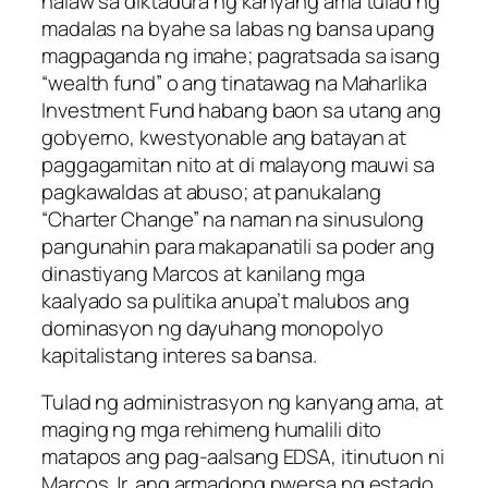
halaw sa diktadura ng kanyang ama tulad ng
madalas na byahe sa labas ng bansa upang
magpaganda ng imahe; pagratsada sa isang
“wealth fund” o ang tinatawag na Maharlika
Investment Fund habang baon sa utang ang
gobyerno, kwestyonable ang batayan at
paggagamitan nito at di malayong mauwi sa
pagkawaldas at abuso; at panukalang
“Charter Change” na naman na sinusulong
pangunahin para makapanatili sa poder ang
dinastiyang Marcos at kanilang mga
kaalyado sa pulitika anupa’t malubos ang
dominasyon ng dayuhang monopolyo
kapitalistang interes sa bansa.
Tulad ng administrasyon ng kanyang ama, at
maging ng mga rehimeng humalili dito
matapos ang pag-aalsang EDSA, itinutuon ni
Marcos Jr. ang armadong pwersa ng estado