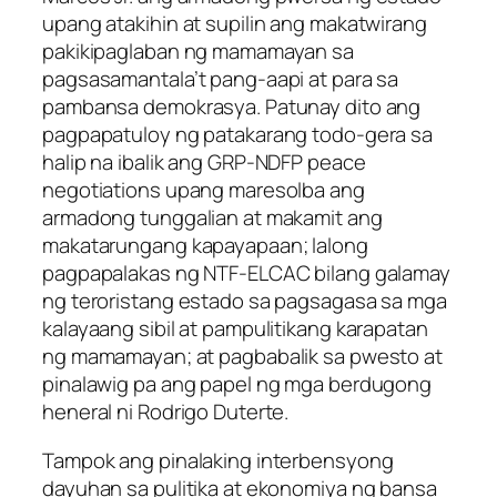
upang atakihin at supilin ang makatwirang
pakikipaglaban ng mamamayan sa
pagsasamantala’t pang-aapi at para sa
pambansa demokrasya. Patunay dito ang
pagpapatuloy ng patakarang todo-gera sa
halip na ibalik ang GRP-NDFP peace
negotiations upang maresolba ang
armadong tunggalian at makamit ang
makatarungang kapayapaan; lalong
pagpapalakas ng NTF-ELCAC bilang galamay
ng teroristang estado sa pagsagasa sa mga
kalayaang sibil at pampulitikang karapatan
ng mamamayan; at pagbabalik sa pwesto at
pinalawig pa ang papel ng mga berdugong
heneral ni Rodrigo Duterte.
Tampok ang pinalaking interbensyong
dayuhan sa pulitika at ekonomiya ng bansa