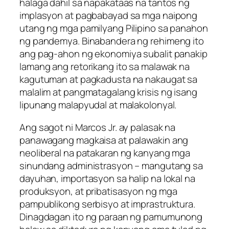
halaga dahil sa napakataas na tantos ng
implasyon at pagbabayad sa mga naipong
utang ng mga pamilyang Pilipino sa panahon
ng pandemya. Binabandera ng rehimeng ito
ang pag-ahon ng ekonomiya subalit panakip
lamang ang retorikang ito sa malawak na
kagutuman at pagkadusta na nakaugat sa
malalim at pangmatagalang krisis ng isang
lipunang malapyudal at malakolonyal.
Ang sagot ni Marcos Jr. ay palasak na
panawagang magkaisa at palawakin ang
neoliberal na patakaran ng kanyang mga
sinundang administrasyon – mangutang sa
dayuhan, importasyon sa halip na lokal na
produksyon, at pribatisasyon ng mga
pampublikong serbisyo at imprastruktura.
Dinagdagan ito ng paraan ng pamumunong