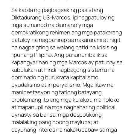
Sa kabila ng pagbagsak ng pasistang
Diktadurang US-Marcos, ipinagpatuloy ng
mga sumunod na diumano’y mga
demokratikong rehimen ang mga patakarang
patuloy na nagpahirap sa nakararami at higit
na nagpaigting sa walang patid na krisis ng
lipunang Pilipino. Ang panunumbalik sa
kapangyarihan ng mga Marcos ay patunay sa
kabulukan at hindi nagbagong sistema na
dominado ng burukrata kapitalismo,
pyudalismo at imperyalismo. Mga litaw na
manipestasyon ng tatlong batayang
problemang ito ang mga kurakot, manloloko
at mapanupil na mga naghaharing political
dynasty sa bansa; mga despotikong
malalaking panginoong maylupa; at
dayuhang interes na nakakubabaw sa mga